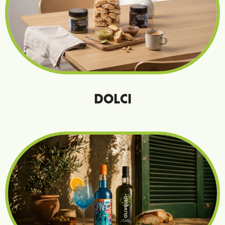
Grande gusto
Piccoli piaceri
DOLCI
E note mediterranee
Aromi d’olivo