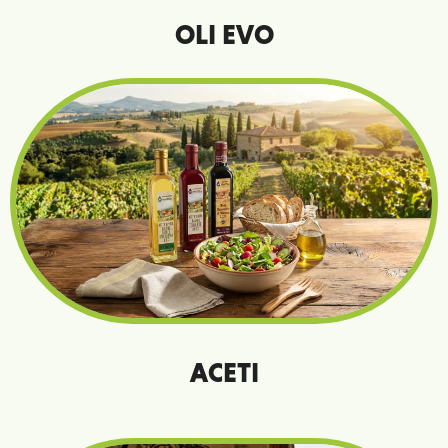
OLI EVO
In ogni goccia
Intensità e armonia
ACETI