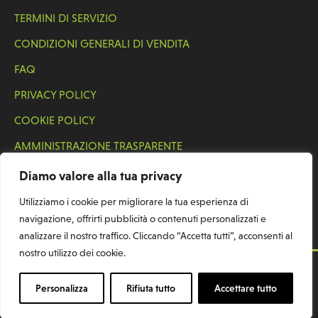
TERMINI DI SERVIZIO
CONDIZIONI GENERALI DI VENDITA
FAQ
PRIVACY POLICY
COOKIE POLICY
AMMINISTRAZIONE TRASPARENTE
ACCESSIBILITÀ
Diamo valore alla tua privacy
Utilizziamo i cookie per migliorare la tua esperienza di
navigazione, offrirti pubblicità o contenuti personalizzati e
analizzare il nostro traffico. Cliccando “Accetta tutti”, acconsenti al
nostro utilizzo dei cookie.
© 2026 Oleificio Toscano Morettini. All Rights Reserved.
Personalizza
Rifiuta tutto
Accettare tutto
CREDITS